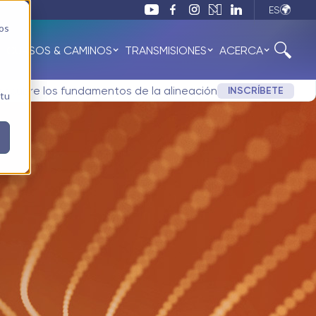
ES
nos
CURSOS & CAMINOS
TRANSMISIONES
ACERCA
 Descubre los fundamentos de la alineación
INSCRÍBETE
 tu