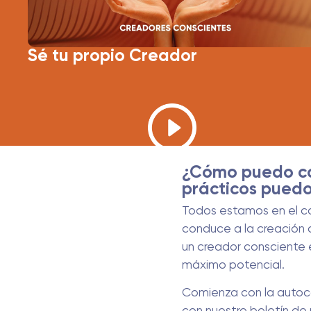
Sé tu propio Creador
¿Cómo puedo co
prácticos pued
Todos estamos en el ca
conduce a la creación c
un creador consciente 
máximo potencial.
Comienza con la autoco
con nuestro boletín de