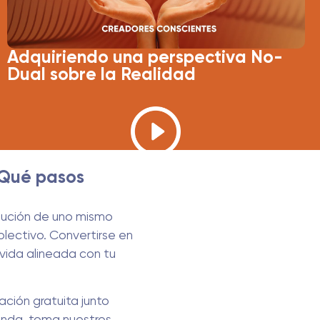
Adquiriendo una perspectiva No-
Dual sobre la Realidad
¿Qué pasos
lución de uno mismo
olectivo. Convertirse en
vida alineada con tu
ción gratuita junto
unda, toma nuestros