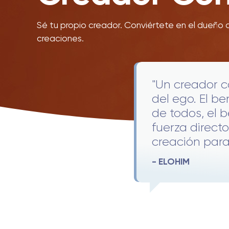
Sé tu propio creador. Conviértete en el dueño d
creaciones.
"Un creador c
del ego. El be
de todos, el b
fuerza direct
creación para 
- ELOHIM