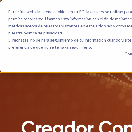
Este sitio web almacena cookies en tu PC, las cuales se utilizan par
permite recordarte. Usamos esta información con el fin de mejorar y 
métricas acerca de nuestros visitantes en este sitio web y otros m
nuestra política de privacidad.
Si rechazas, no se hará seguimiento de tu información cuando visite
preferencia de que no se te haga seguimiento.
Con
Creador Con