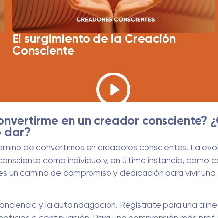
El surgimiento de la Creación
Consciente
nvertirme en un creador consciente? 
o dar?
mino de convertirnos en creadores conscientes. La evo
onsciente como individuo y, en última instancia, como c
es un camino de compromiso y dedicación para vivir una 
nciencia y la autoindagación. Regístrate para una alinea
 noticias a continuación. Para una comprensión más prof