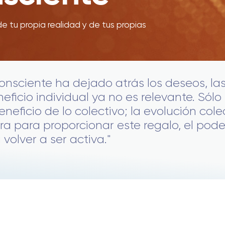
e tu propia realidad y de tus propias
onsciente ha dejado atrás los deseos, l
neficio individual ya no es relevante. Sólo
eneficio de lo colectivo; la evolución cole
ora para proporcionar este regalo, el pode
volver a ser activa."